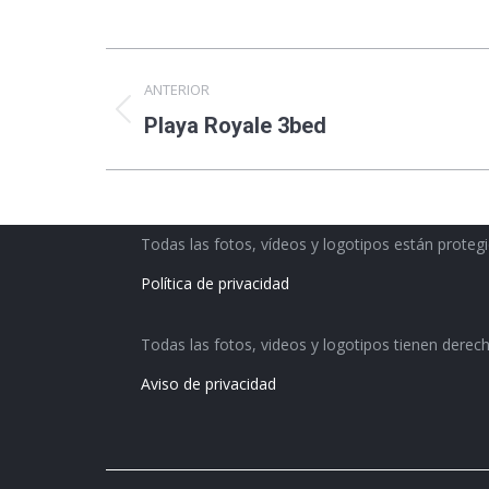
Navegación
ANTERIOR
por
Álbum
Playa Royale 3bed
anterior:
el
álbum
Todas las fotos, vídeos y logotipos están proteg
Política de privacidad
Todas las fotos, videos y logotipos tienen derec
Aviso de privacidad