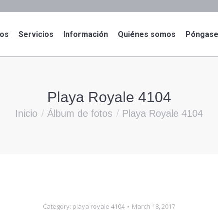
943
dos
Servicios
Información
Quiénes somos
Póngase
Playa Royale 4104
Se encuentra usted aquí:
Inicio
Álbum de fotos
Playa Royale 4104
Category:
playa royale 4104
March 18, 2017