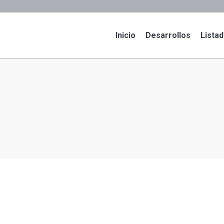
cory@puertovallartarealty.com
52-1+322-142-1
Inicio
Desarrollos
Lista